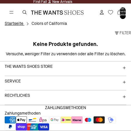
First Fall 🫒 New Arrivals
First Fall 🫒 New Arrivals
Artikel im
Warenkorb
insgesamt:
0
Startseite
Colors of California
FILTER
Keine Produkte gefunden.
Versuche, weniger Filter zu verwenden oder
alle Filter zu löschen
.
THE WANTS SHOES STORE
SERVICE
RECHTLICHES
ZAHLUNGSMETHODEN
Zahlungsmethoden